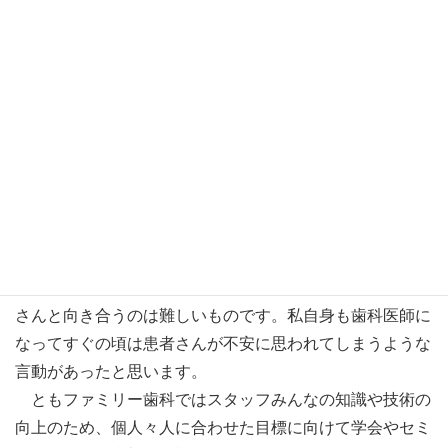
情報を伝えようとする時、言葉として耳から入って理解
できるのはわずか7％程度だと言われています。
ということは、ただしゃべって説明するだけでは、ほとん
ど患者さんには届いていないことになります。
歯科の専門的な話になるともっと伝わりにくいと思いま
す。
患者さんが一目見て理解ができるような説明を行うため
の様々な工夫をするために、意見を聞きながら説明用の資
料作成などを行います。
④ レベルアップのためのバックアップ
自分の技術や知識に自信がもてなければ なかなか患者
さんと向き合うのは難しいものです。私自身も歯科医師に
なってすぐの頃は患者さんが不安に思われてしまうような
言動があったと思います。
ともファミリー歯科ではスタッフみんなの知識や技術の
向上のため、個人々人に合わせた目標に向けて学会やセミ